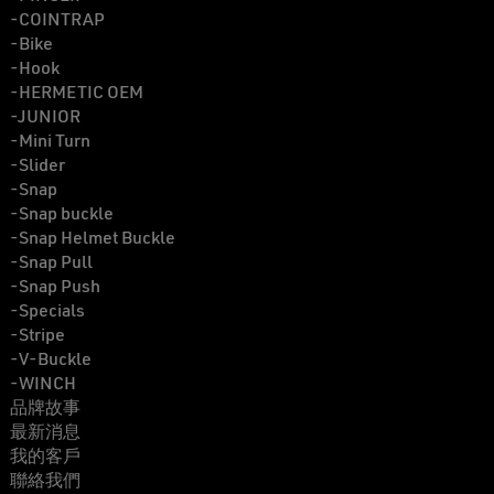
-COINTRAP
-Bike
-Hook
-HERMETIC OEM
-JUNIOR
-Mini Turn
-Slider
-Snap
-Snap buckle
-Snap Helmet Buckle
-Snap Pull
-Snap Push
-Specials
-Stripe
-V-Buckle
-WINCH
品牌故事
最新消息
我的客戶
聯絡我們