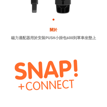
關於
磁力適配器用於安裝PUSH小掛包600到單車坐墊上