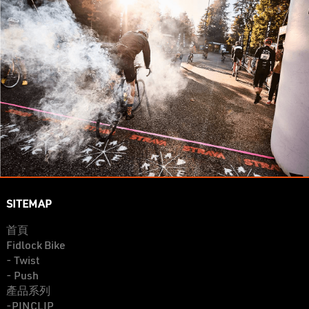
SITEMAP
首頁
Fidlock Bike
- Twist
- Push
產品系列
-PINCLIP