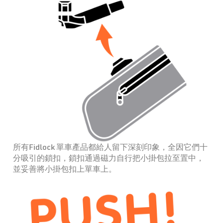
所有Fidlock 單車產品都給人留下深刻印象，全因它們十
分吸引的鎖扣，鎖扣通過磁力自行把小掛包拉至置中，
並妥善將小掛包扣上單車上。