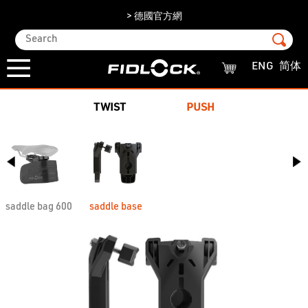
> 德國官方網
ENG
简体
TWIST
PUSH
saddle bag 600
saddle base