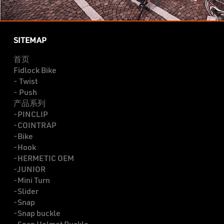
SITEMAP
首页
Fidlock Bike
- Twist
- Push
产品系列
-PINCLIP
-COINTRAP
-Bike
-Hook
-HERMETIC OEM
-JUNIOR
-Mini Turn
-Slider
-Snap
-Snap buckle