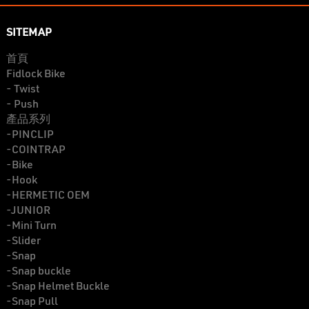
SITEMAP
首頁
Fidlock Bike
- Twist
- Push
產品系列
-PINCLIP
-COINTRAP
-Bike
-Hook
-HERMETIC OEM
-JUNIOR
-Mini Turn
-Slider
-Snap
-Snap buckle
-Snap Helmet Buckle
-Snap Pull